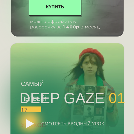
КУПИТЬ
можно оформить в
рассрочку за
1 400р
в месяц.
САМЫЙ
DEEP GAZE
01
ПЕРВЫЙ
17
СМОТРЕТЬ ВВОДНЫЙ УРОК
УРОКОВ