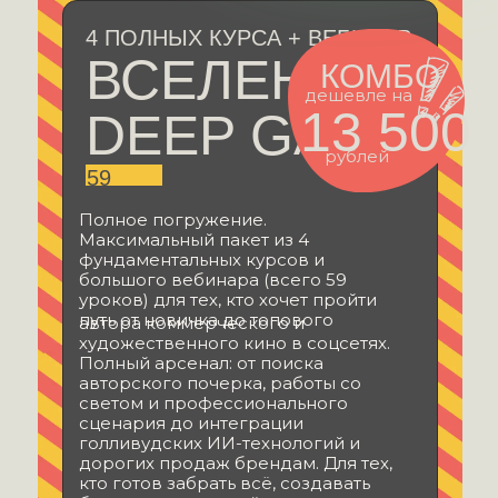
4 ПОЛНЫХ КУРСА + ВЕБИНАР
ВСЕЛЕННАЯ
КОМБО
дешевле на
13 500
DEEP GAZE:
рублей
59
Полное погружение.
УРОКОВ
Максимальный пакет из 4
фундаментальных курсов и
большого вебинара (всего 59
уроков) для тех, кто хочет пройти
КОНТЕНТ — ЭТО ЗЕРКАЛО,
путь от новичка до топового
автора коммерческого и
ОТРАЖАЮЩЕЕ НЕ ТОЛЬКО ТО,
художественного кино в соцсетях.
ЧТО ПЕРЕД НИМ,
Полный арсенал: от поиска
НО И ДУШУ АВТОРА.
авторского почерка, работы со
светом и профессионального
сценария до интеграции
ВЗГЛЯНИ ВНУТРЬ, НАУЧИСЬ
голливудских ИИ-технологий и
СОЗДАВАТЬ
дорогих продаж брендам. Для тех,
ВИЗУАЛЬНЫЙ КОНТЕНТ НОВОГО
ПОКОЛЕНИЯ
кто готов забрать всё, создавать