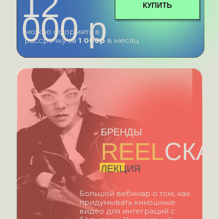
12
КУПИТЬ
000 р
можно оформить в
рассрочку за
1 000р
в месяц.
БРЕНДЫ
REEL
СКА
ЛЕКЦИЯ
Большой вебинар о том, как
придумывать киношные
видео для интеграций с