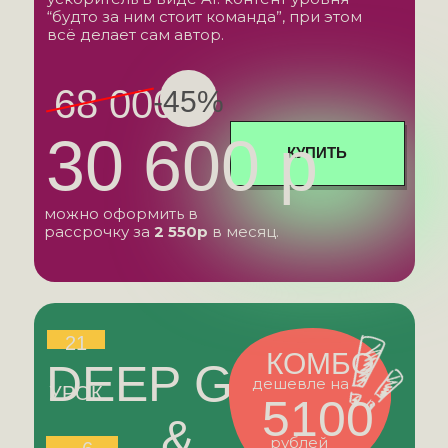
“будто за ним стоит команда”, при этом
всё делает сам автор.
68 000 р
-45%
30 600 р
КУПИТЬ
можно оформить в
рассрочку за
2 550р
в месяц.
21
КОМБО
DEEP GAZE
дешевле на
УРОК
5100
&
рублей