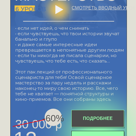
СМОТРЕТЬ ВВОДНЫЙ УРОК
6 УРОКОВ
• если нет идей, о чем снимать
• если чувствуешь, что твои истории звучат
банально и глупо
• и даже самые интересные идеи
превращается в непонятные другим людям
• если ты никогда не писала сценарии, но
чувствуешь, что тебе есть, что сказать…
Этот пак лекций от профессионального
сценариста для тебя! Освой сценарное
мастерство за пару недель и расскажи
наконец-то миру свою историю. Все, чего
тебе не хватает — понятной структуры и
кино-приемов. Все они собраны здесь.
-60%
ПОДРОБНЕЕ
30 000 р