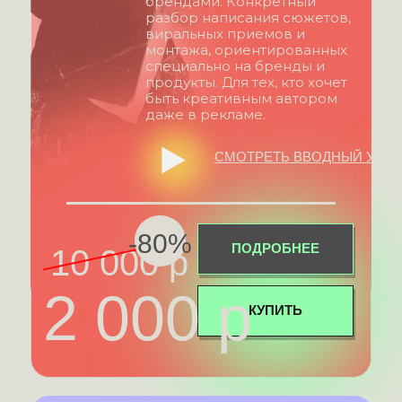
брендами. Конкретный
разбор написания сюжетов,
виральных приемов и
монтажа, ориентированных
специально на бренды и
продукты. Для тех, кто хочет
быть креативным автором
даже в рекламе.
СМОТРЕТЬ ВВОДНЫЙ УРО
-80%
ПОДРОБНЕЕ
10 000 р
2 000 р
КУПИТЬ