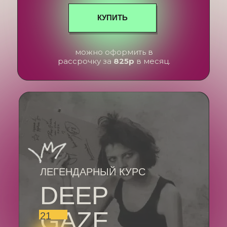
КУПИТЬ
можно оформить в
рассрочку за
825р
в месяц.
ЛЕГЕНДАРНЫЙ КУРС
DEEP
GAZE
21