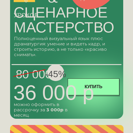
6
СЦЕНАРНОЕ
УРОКОВ
МАСТЕРСТВО
Полноценный визуальный язык плюс
драматургия: умение и видеть кадр, и
строить историю, а не только «красиво
снимать».
80 000 р
-45%
36 000 р
КУПИТЬ
можно оформить в
рассрочку за
3 000р
в
месяц.