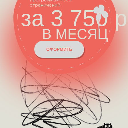
ограничений
за 3 750 р
ИССЛЕДОВАТЕЛЬСКИЙ КУРС ПО
РАЗРАБОТКЕ ИНДИВИДУАЛЬНОГО
ВИЗУАЛЬНОГО ЯЗЫКА И
В МЕСЯЦ
СОЗДАНИЮ ФОТО И ВИДЕО
КОНТЕНТА, ОБУЧЕНИЕ ДЛЯ
ЛЮДЕЙ, КОТОРЫМ ЛЮБОПЫТНО
ЖИТЬ.
ОФОРМИТЬ