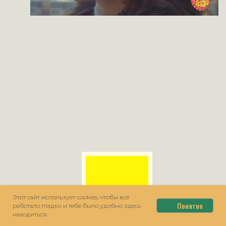
Deep Gaze это не только визуал. Здесь все
намного глубже. Ты вроде бы выполняешь
задания, но ты копаешься в себе, что-то для себя
выносишь.
Все что ты снимаешь, это уже твое - твое
представление, твоя визуализация, твои истории.
Этот сайт использует cookies, чтобы всё
Понятно
работало гладко и тебе было удобно здесь
находиться.