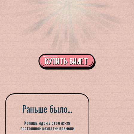
После обучения:
Раньше было...
Копишь идеи в стол из-за
За пару вечеров снимаешь свои
постоянной нехватки времени
самые нереальные идеи
________________