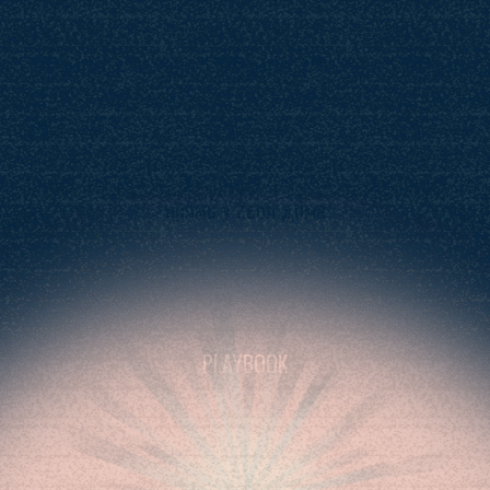
Сможешь реализовывать
свои самые нереальные идеи
Готовый кино-reels + твердый навык
создания AI фильмов без команды
прямо у себя дома
PLAYBOOK