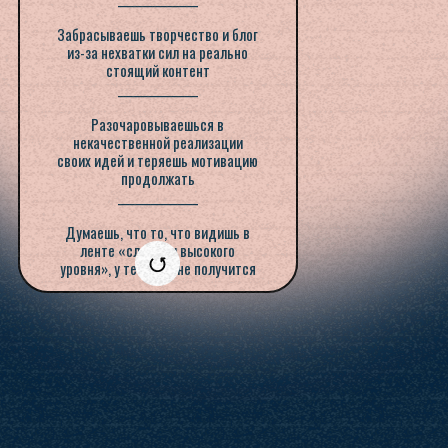
________________
Забрасываешь творчество и блог
Не мучаешься в поисках
из-за нехватки сил на реально
мудбордов / идеи / смысла
стоящий контент
________________
________________
Создаёшь вау-контент, от
Разочаровываешься в
которого хотят подписаться
некачественной реализации
________________
своих идей и теряешь мотивацию
продолжать
«Слишком высокий уровень» —
________________
теперь твой новый стандарт,
который — теперь твой контент,
Думаешь, что то, что видишь в
который ты создаешь на своем
ленте «слишком высокого
телефоне в своей спальне
уровня», у тебя так не получится