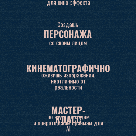
для кино-эффекта
Создашь
ПЕРСОНАЖА
со своим лицом
КИНЕМАТОГРАФИЧНО
оживишь изображения,
неотличимо от
реальности
МАСТЕР-
по вау-переходам
КЛАСС
и операторским приемам для
AI