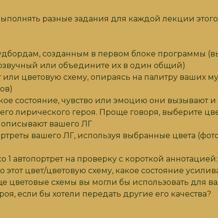
ыполнять разные задания для каждой лекции этого б
удбордам, созданным в первом блоке программы (в
озвучный или объедините их в один общий)
т или цветовую схему, опираясь на палитру ваших м
тов)
кое состояние, чувство или эмоцию они вызывают и 
его лирического героя. Проще говоря, выберите цве
 описывают вашего ЛГ
ртреты вашего ЛГ, используя выбранные цвета (фото
о 1 автопортрет на проверку с короткой аннотацией
 этот цвет/цветовую схему, какое состояние усилив
ще цветовые схемы вы могли бы использовать для в
оя, если бы хотели передать другие его качества?