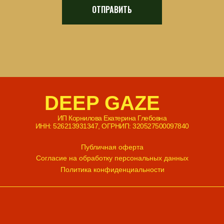
ОТПРАВИТЬ
DEEP GAZE
ИП Корнилова Екатерина Глебовна
ИНН: 526213931347, ОГРНИП: 320527500097840
Публичная оферта
Согласие на обработку персональных данных
Политика конфиденциальности