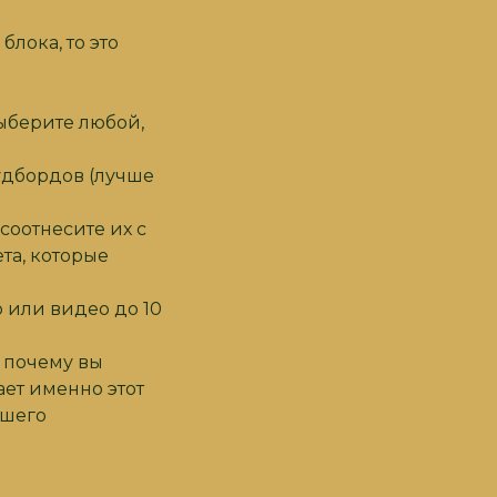
лока, то это
ыберите любой,
удбордов (лучше
соотнесите их с
та, которые
 или видео до 10
: почему вы
ает именно этот
ашего