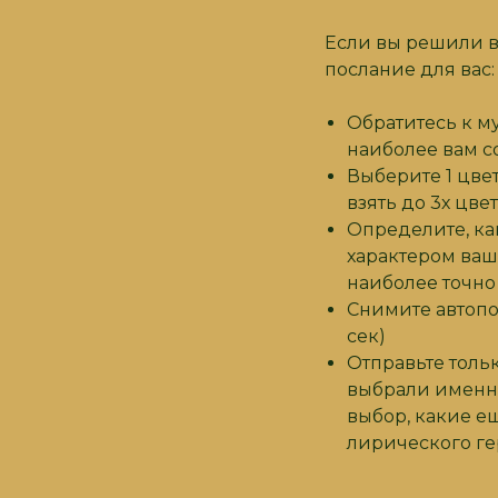
Если вы решили в
послание для вас:
Обратитесь к м
наиболее вам с
Выберите 1 цве
взять до 3х цве
Определите, ка
характером ваш
наиболее точно
Снимите автопо
сек)
Отправьте тольк
выбрали именно
выбор, какие е
лирического гер