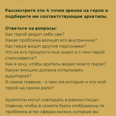
Рассмотрите эти 4 точки зрения на героя и
подберите им соответствующие архетипы.
Ответьте на вопросы:
Как герой видит себя сам?
Какая проблема волнует его внутренние?
Как героя видят другие персонажи?
Публичная оферта
Что из его прошлого они знают и с чем герой
Согласие на обработку
сталкивается?
персональных данных
Как я хочу, чтобы зритель видел моего героя?
Политика конфиденциальности
Какую эмоцию должна испытывать
аудитория?
DEEP GAZE
И самое главное - о чем эта история и кто мой
ИП Корнилова Екатерина Глебовна
герой на самом деле?
ИНН: 526213931347, ОГРНИП: 320527500097840
Архетипы могут совпадать в разных лицах -
главное, чтобы в сюжете были отображены те
проблемы в тех сферах жизни, которые вы