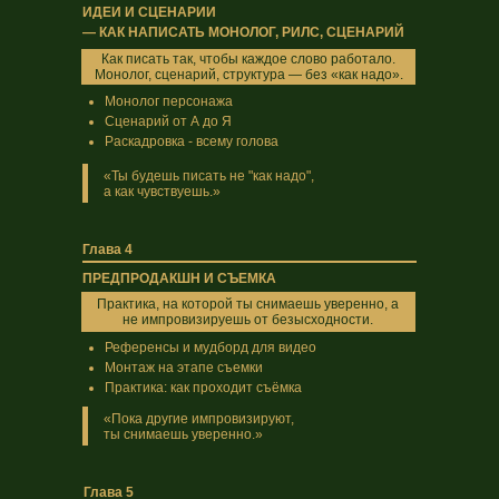
ИДЕИ И СЦЕНАРИИ
— КАК НАПИСАТЬ МОНОЛОГ, РИЛС, СЦЕНАРИЙ
Как писать так, чтобы каждое слово работало.
Монолог, сценарий, структура — без «как надо».
Монолог персонажа
Сценарий от А до Я
Раскадровка - всему голова
«Ты будешь писать не "как надо",
а как чувствуешь.»
Глава 4
ПРЕДПРОДАКШН И СЪЕМКА
Практика, на которой ты снимаешь уверенно, а
не импровизируешь от безысходности.
Референсы и мудборд для видео
Монтаж на этапе съемки
Практика: как проходит съёмка
«Пока другие импровизируют,
ты снимаешь уверенно.»
Глава 5