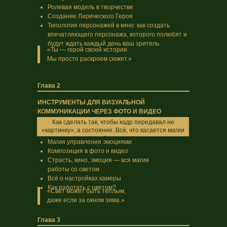
Ролевая модель в творчестве
Создание Лирического Героя
Типология персонажей в кино: как создать
впечатляющего персонажа, которого полюбят и
будут ждать каждый день ваш зритель
«Ты — герой своей истории.
Мы просто раскроем сюжет.»
Глава 2
ИНСТРУМЕНТЫ ДЛЯ ВИЗУАЛЬНОЙ
КОММУНИКАЦИИ ЧЕРЕЗ ФОТО И ВИДЕО
Как сделать так, чтобы кадр передавал не
«картинку», а состояние. Всё, что касается магии
изображения.
Магия управления эмоциями
Композиция в фото и видео
Страсть, кино, эмоция — вся магия
работы со светом
Всё о настройках камеры
Как работать с цветом?
«Свет может быть тёплым,
даже если за окном зима.»
Глава 3