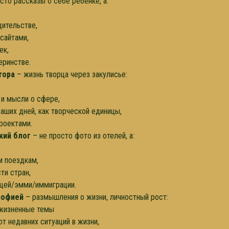
сто рассказы о себе ребенке, а:
дительстве,
сайтами,
ек,
еринстве.
тора
– жизнь творца через закулисье:
т и мысли о сфере,
ваших дней, как творческой единицы,
роектами.
кий блог
– не просто фото из отелей, а:
м поездкам,
ти стран,
ницей/эмми/иммиграции.
софией
– размышления о жизни, личностный рост:
 жизненные темы
от недавних ситуаций в жизни,