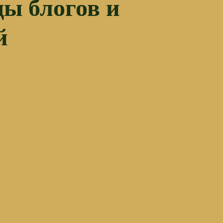
ы блогов и
й