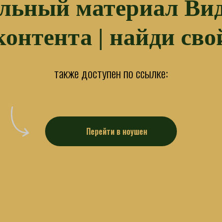
льный материал Вид
контента | найди сво
также доступен по ссылке:
Перейти в ноушен