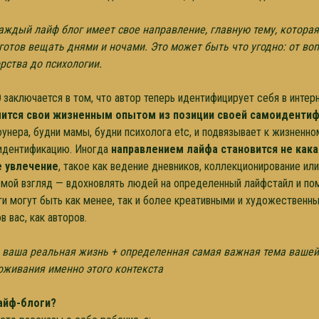
каждый лайф блог имеет свое направление, главную тему, котора
 готов вещать днями и ночами. Это может быть что угодно: от во
орства до психологии.
0
заключается в том, что автор теперь идентифицирует себя в интер
ится свои жизненным опытом из позиции своей самоиденти
оунера, будни мамы, будни психолога etc, и подвязывает к жизненн
идентификацию. Иногда
направлением лайфа становится не кака
е увлечение
, такое как ведение дневников, коллекционирование ил
а мой взгляд — вдохновлять людей на определенный лайфстайл и пом
ги могут быть как менее, так и более креативными и художественны
 вас, как авторов.
то ваша реальная жизнь + определенная самая важная тема ваше
оживания именно этого контекста
айф-блоги?