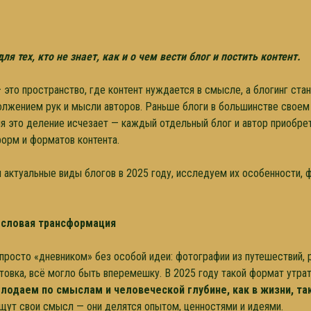
я тех, кто не знает, как и о чем вести блог и постить контент.
— это пространство, где контент нуждается в смысле, а блогинг ста
должением рук и мысли авторов. Раньше блоги в большинстве своем
дня это деление исчезает — каждый отдельный блог и автор приобре
форм и форматов контента.
 актуальные виды блогов в 2025 году, исследуем их особенности, 
мысловая трансформация
просто «дневником» без особой идеи: фотографии из путешествий, 
товка, всё могло быть вперемешку. В 2025 году такой формат утрат
лодаем по смыслам и человеческой глубине, как в жизни, так
щут свои смысл — они делятся опытом, ценностями и идеями.