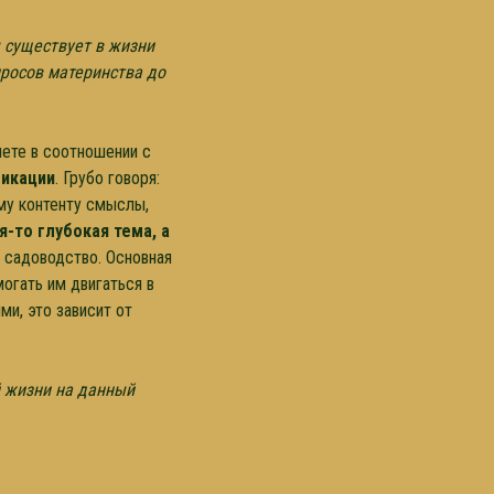
я существует в жизни
просов материнства до
нете в соотношении с
фикации
. Грубо говоря:
ому контенту смыслы,
я-то глубокая тема, а
и садоводство. Основная
огать им двигаться в
ми, это зависит от
й жизни на данный