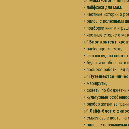
✅
Мама-блог
– не про
• лайфхаки для мам,
• честные истории о ро
• рилсы с полезными ин
• подборки книг и игруш
• честные сторис о мат
✅
Блог контент-креа
• backstage съемок,
• ваш взгляд на контен
• будни и особенности 
• процесс работы над п
✅
Путешественничес
• маршруты,
• советы по бюджетны
• культурные особеннос
• разбор жизни за гра
✅
Лайф-блог с фило
• смысловые посты на
• рилсы с осознаниями 