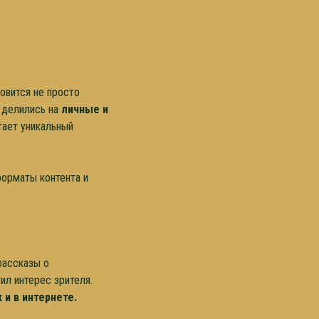
новится не просто
 делились на
личные и
тает уникальный
форматы контента и
рассказы о
ил интерес зрителя.
 и в интернете.