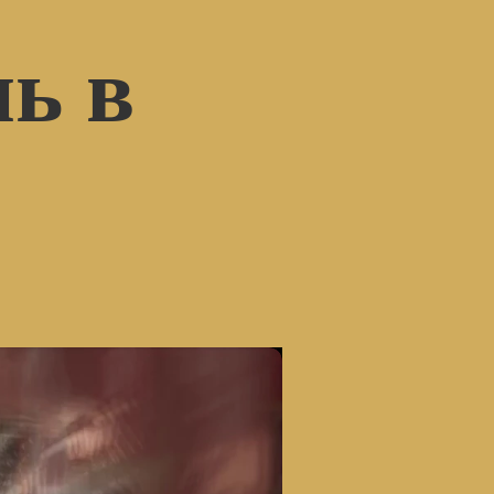
ь в
"